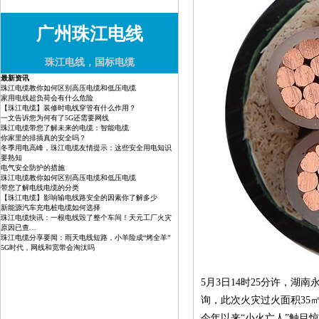
广州珠江电线
珠江电线，国标电缆
最新资讯
珠江电缆教你如何区别高压电缆和低压电缆
家用电线超负荷会有什么危险
【珠江电缆】装修时电线穿管有什么作用？
一文告诉您为何有了5G还需要网线
珠江电缆带您了解未来的电缆：智能电缆
你家里的排插真的安全吗？
冬季用电高峰，珠江电缆友情提示：这些安全用电知识
要熟知
电气安全防护的措施
珠江电缆教你如何区别高压电缆和低压电缆
带您了解电线电缆的分类
【珠江电缆】影响输电线路安全的因素你了解多少
新能源汽车充电桩电缆如何选择
珠江电缆快讯：一根电线毁了整个车间！天元工厂火灾
原因已查…
珠江电缆分享要闻：雨天电线短路，小羊险成“烤全羊”
5G时代，网线和宽带会淘汰吗
5月3日14时25分许，
询，此次火灾过火面积35
今年以来“小火亡人”触目