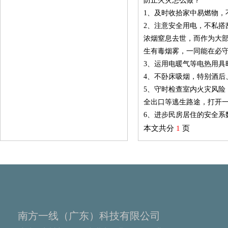
防止火灾怎么做？
1、及时收拾家中易燃物，
2、注意安全用电，不私
浓烟窒息去世，而作为大
生有毒烟雾，一同能在必
3、运用电暖气等电热用
4、不卧床吸烟，特别酒后
5、守时检查室内火灾风
全出口等逃生路途，打开
6、进步民房居住的安全系
本文共分
1
页
南方一线（广东）科技有限公司